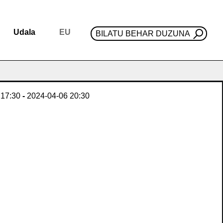
Udala
EU
BILATU BEHAR DUZUNA
17:30
-
2024-04-06
20:30