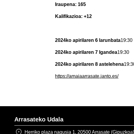
Iraupena: 165
Kalifikazioa: +12
2024ko apirilaren 6 larunbata
19:30
2024ko apirilaren 7 Igandea
19:30
2024ko apirilaren 8 astelehena
19:3
https://amaiaarrasate.janto.es/
Arrasateko Udala
Herriko plaza nagusia 1, 20500 Arrasate (Gipuzkoa