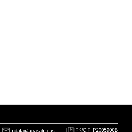
IFK/CIF: P2005900B
udala@arrasate.eus