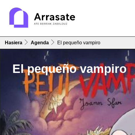
Hasiera
Agenda
El pequeño vampiro
El pequeño vampiro