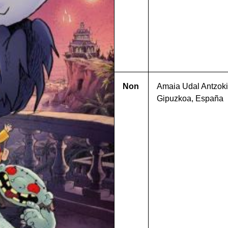
Non
Amaia Udal Antzokia
Gipuzkoa, España