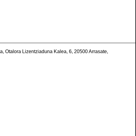
, Otalora Lizentziaduna Kalea, 6, 20500 Arrasate,