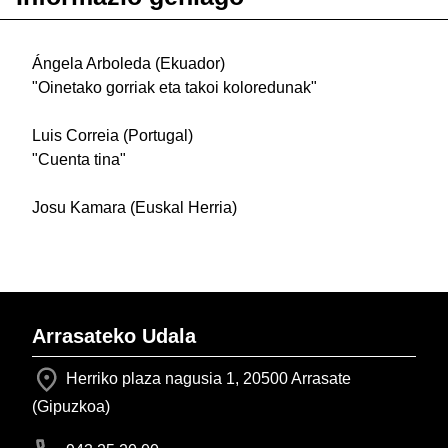
Ángela Arboleda (Ekuador)
"Oinetako gorriak eta takoi koloredunak"
Luis Correia (Portugal)
"Cuenta tina"
Josu Kamara (Euskal Herria)
Arrasateko Udala
Herriko plaza nagusia 1, 20500 Arrasate
(Gipuzkoa)