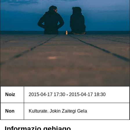
Noiz
2015-04-17
17:30
-
2015-04-17
18:30
Non
Kulturate. Jokin Zaitegi Gela
Informazio gehiago