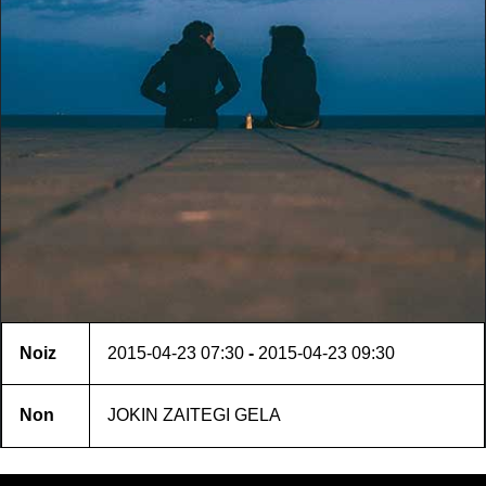
Noiz
2015-04-23
07:30
-
2015-04-23
09:30
Non
JOKIN ZAITEGI GELA