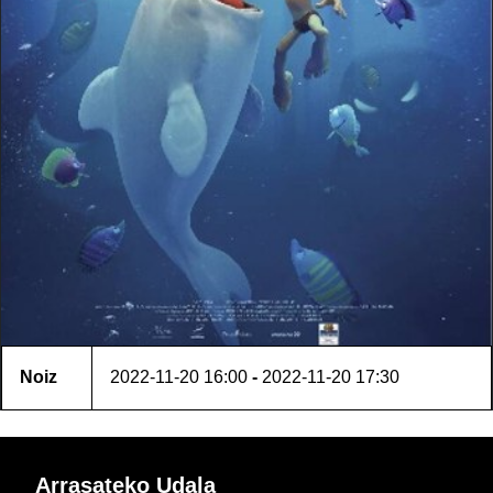
Noiz
2022-11-20
16:00
-
2022-11-20
17:30
Arrasateko Udala