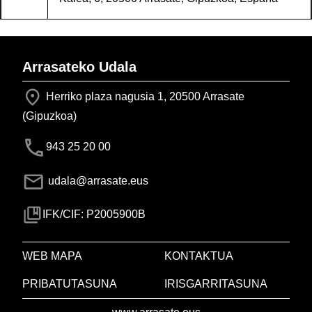
Arrasateko Udala
Herriko plaza nagusia 1, 20500 Arrasate
(Gipuzkoa)
943 25 20 00
udala@arrasate.eus
IFK/CIF: P2005900B
WEB MAPA
KONTAKTUA
PRIBATUTASUNA
IRISGARRITASUNA