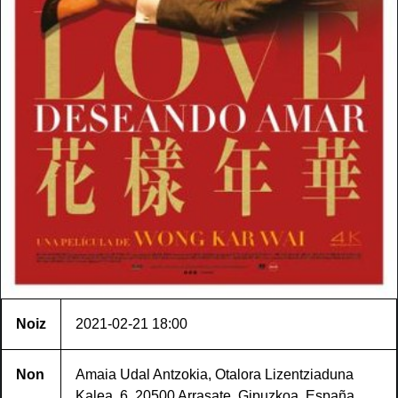
Noiz
2021-02-21
18:00
Non
Amaia Udal Antzokia, Otalora Lizentziaduna
Kalea, 6, 20500 Arrasate, Gipuzkoa, España