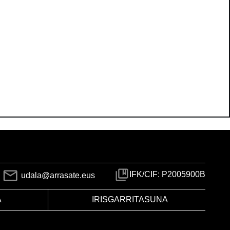
IFK/CIF: P2005900B
udala@arrasate.eus
A
IRISGARRITASUNA