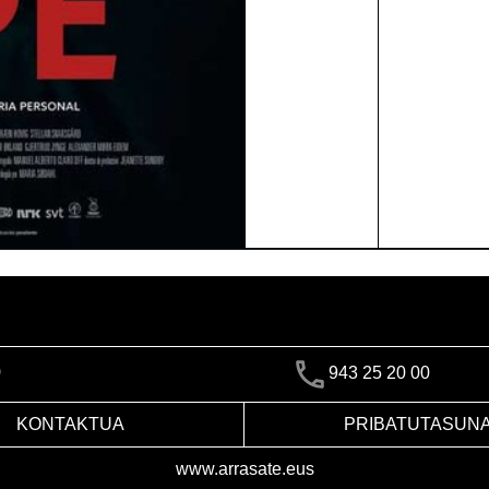
)
943 25 20 00
KONTAKTUA
PRIBATUTASUN
www.arrasate.eus