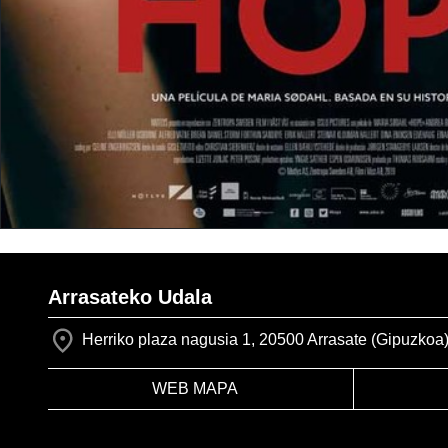
Arrasateko Udala
Herriko plaza nagusia 1, 20500 Arrasate (Gipuzkoa
WEB MAPA