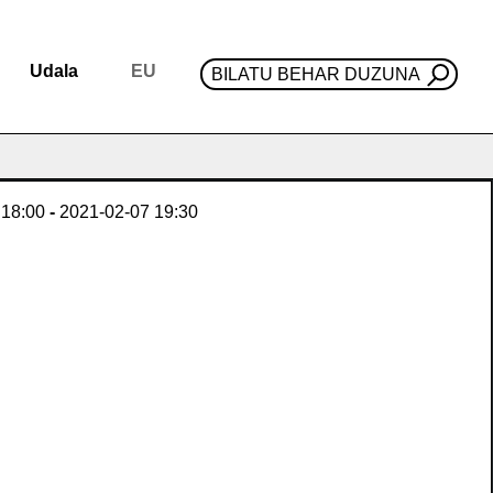
Udala
EU
BILATU BEHAR DUZUNA
18:00
-
2021-02-07
19:30