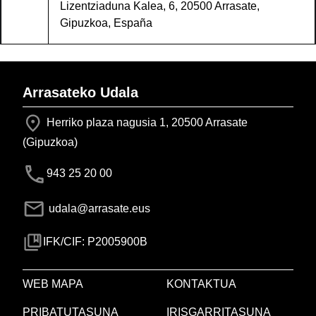
Lizentziaduna Kalea, 6, 20500 Arrasate,
Gipuzkoa, España
Arrasateko Udala
Herriko plaza nagusia 1, 20500 Arrasate
(Gipuzkoa)
943 25 20 00
udala@arrasate.eus
IFK/CIF: P2005900B
WEB MAPA
KONTAKTUA
PRIBATUTASUNA
IRISGARRITASUNA