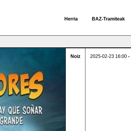
Herria
BAZ-Tramiteak
Noiz
2025-02-23
16:00
-