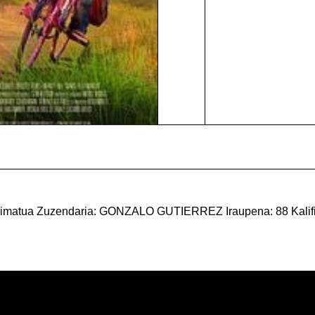
ua Zuzendaria: GONZALO GUTIERREZ Iraupena: 88 Kalifikaz