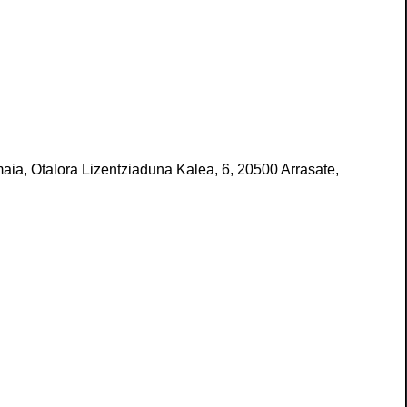
aia, Otalora Lizentziaduna Kalea, 6, 20500 Arrasate,