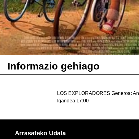
Informazio gehiago
LOS EXPLORADORES Generoa: Animat
Igandea 17:00
Arrasateko Udala