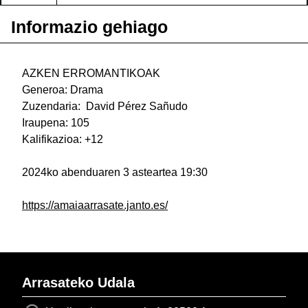
Informazio gehiago
AZKEN ERROMANTIKOAK
Generoa: Drama
Zuzendaria: David Pérez Sañudo
Iraupena: 105
Kalifikazioa: +12
2024ko abenduaren 3 asteartea 19:30
https://amaiaarrasate.janto.es/
Arrasateko Udala