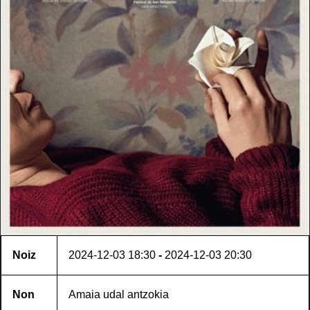
Noiz
2024-12-03
18:30
-
2024-12-03
20:30
Non
Amaia udal antzokia