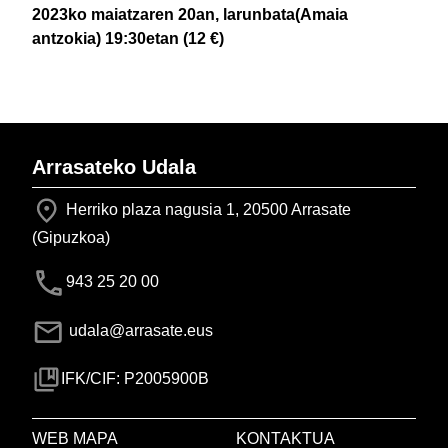
2023ko maiatzaren 20an, larunbata(Amaia
antzokia) 19:30etan (12 €)
Arrasateko Udala
Herriko plaza nagusia 1, 20500 Arrasate
(Gipuzkoa)
943 25 20 00
udala@arrasate.eus
IFK/CIF: P2005900B
WEB MAPA
KONTAKTUA