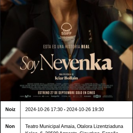
Noiz
2024-10-26
17:30
-
2024-10-26
19:30
Non
Teatro Municipal Amaia, Otalora Lizentziaduna