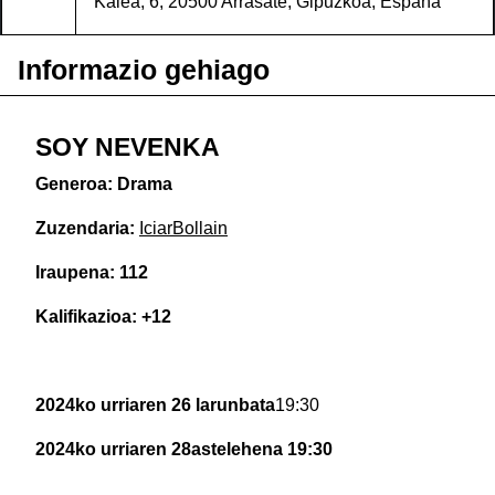
Kalea, 6, 20500 Arrasate, Gipuzkoa, España
Informazio gehiago
SOY NEVENKA
Generoa: Drama
Zuzendaria:
IciarBollain
Iraupena: 112
Kalifikazioa: +12
2024ko urriaren 26 larunbata
19:30
2024ko urriaren 28astelehena 19:30