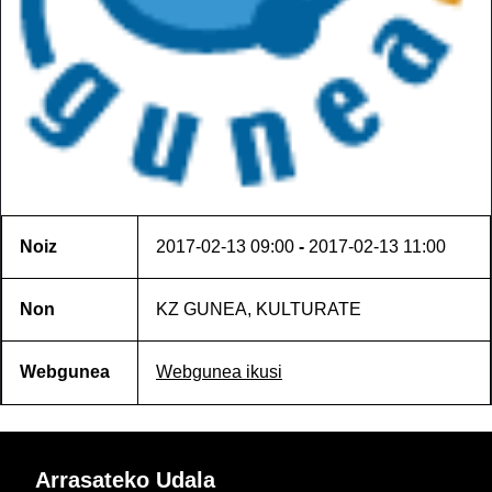
Noiz
2017-02-13
09:00
-
2017-02-13
11:00
Non
KZ GUNEA, KULTURATE
Webgunea
Webgunea ikusi
Arrasateko Udala