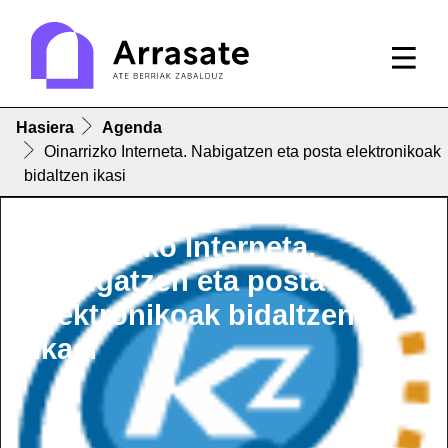
Hasiera
Agenda
Oinarrizko Interneta. Nabigatzen eta posta elektronikoak
bidaltzen ikasi
Oinarrizko Interneta.
Nabigatzen eta posta
elektronikoak bidaltzen
ikasi