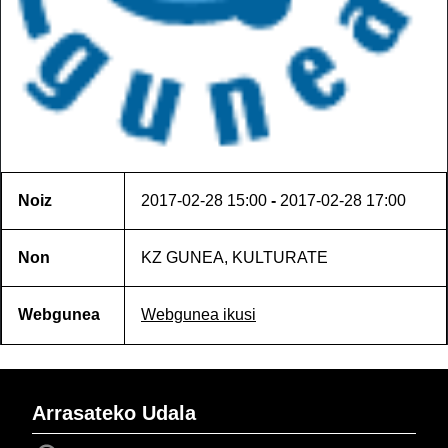
Noiz
2017-02-28
15:00
-
2017-02-28
17:00
Non
KZ GUNEA, KULTURATE
Webgunea
Webgunea ikusi
Arrasateko Udala