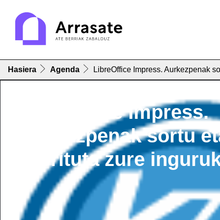
Hasiera
Agenda
LibreOffice Impress. Aurkezpenak sor
LibreOffice Impress.
Aurkezpenak sortu et
harrituta zure inguru