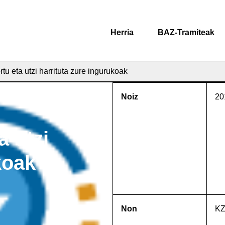
Herria
BAZ-Tramiteak
tu eta utzi harrituta zure ingurukoak
Noiz
20
a utzi
koak
Non
KZ