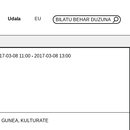
Udala
EU
BILATU BEHAR DUZUNA
17-03-08
11:00
-
2017-03-08
13:00
 GUNEA, KULTURATE