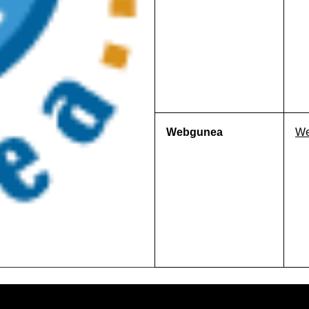
Webgunea
We