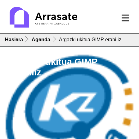
Hasiera
Agenda
Argazki ukitua GIMP erabiliz
Argazki ukitua GIMP
erabiliz