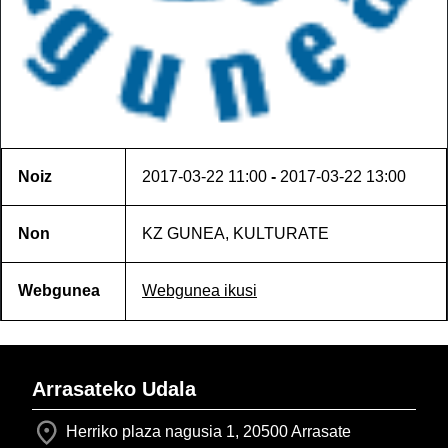
Noiz
2017-03-22
11:00
-
2017-03-22
13:00
Non
KZ GUNEA, KULTURATE
Webgunea
Webgunea ikusi
Arrasateko Udala
Herriko plaza nagusia 1, 20500 Arrasate