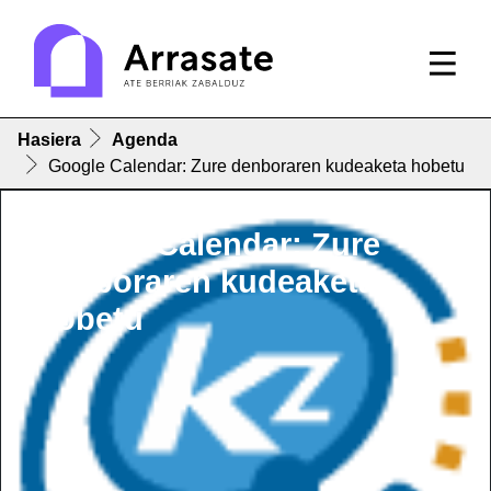
Hasiera
Agenda
Google Calendar: Zure denboraren kudeaketa hobetu
Google Calendar: Zure
denboraren kudeaketa
hobetu