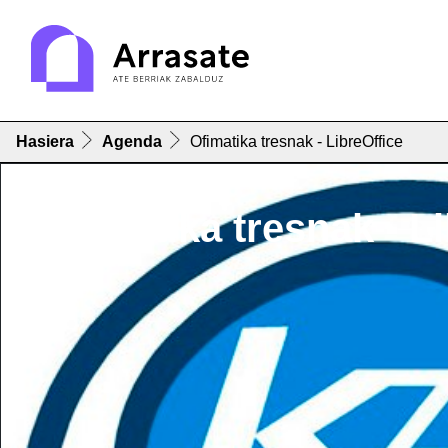
Hasiera
Agenda
Ofimatika tresnak - LibreOffice
Ofimatika tresnak - L