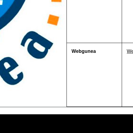
Webgunea
We