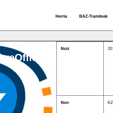
Herria
BAZ-Tramiteak
Noiz
20
ibreOffice
Non
KZ