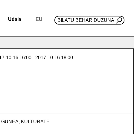
Udala
EU
BILATU BEHAR DUZUNA
17-10-16
16:00
-
2017-10-16
18:00
 GUNEA, KULTURATE