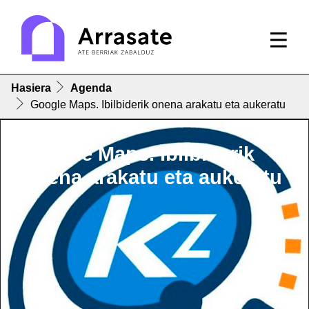
Hasiera
Agenda
Google Maps. Ibilbiderik onena arakatu eta aukeratu
Google Maps. Ibilbiderik
onena arakatu eta aukeratu