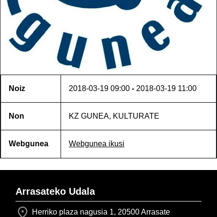
Noiz
2018-03-19
09:00
-
2018-03-19
11:00
Non
KZ GUNEA, KULTURATE
Webgunea
Webgunea ikusi
Arrasateko Udala
Herriko plaza nagusia 1, 20500 Arrasate