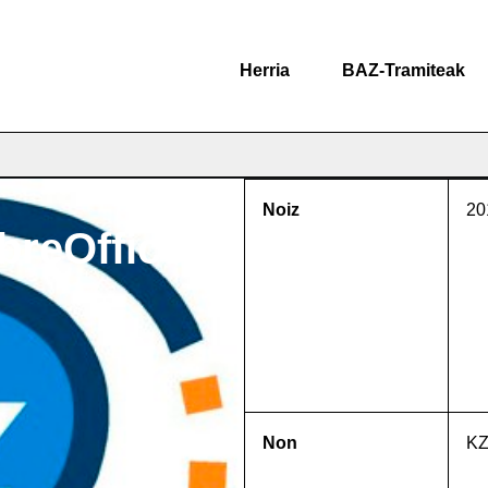
Herria
BAZ-Tramiteak
Noiz
20
ibreOffice
Non
KZ