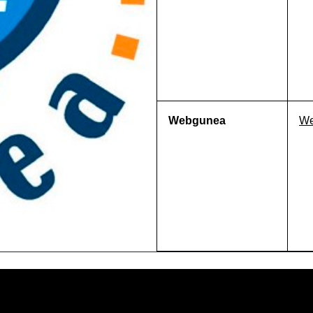
Webgunea
We