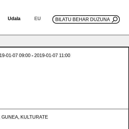
Udala
EU
BILATU BEHAR DUZUNA
19-01-07
09:00
-
2019-01-07
11:00
 GUNEA, KULTURATE