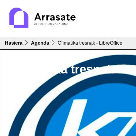
Hasiera
Agenda
Ofimatika tresnak - LibreOffice
Ofimatika tresnak - L