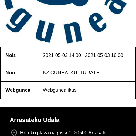
Noiz
2021-05-03
14:00
-
2021-05-03
16:00
Non
KZ GUNEA, KULTURATE
Webgunea
Webgunea ikusi
Arrasateko Udala
Herriko plaza nagusia 1, 20500 Arrasate