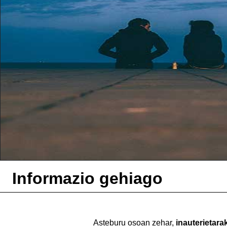
Informazio gehiago
Asteburu osoan zehar,
inauterietar