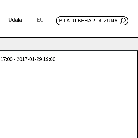
Udala
EU
BILATU BEHAR DUZUNA
17:00
-
2017-01-29
19:00