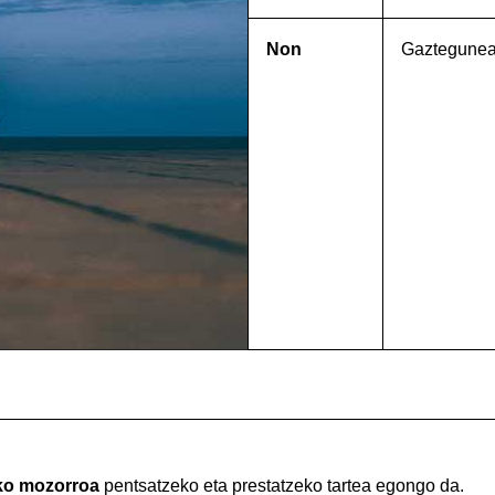
Non
Gaztegune
ako mozorroa
pentsatzeko eta prestatzeko tartea egongo da.