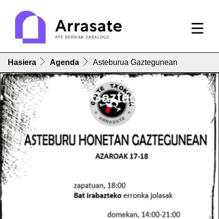
Hasiera
Agenda
Asteburua Gaztegunean
Asteburua Gaztegunean