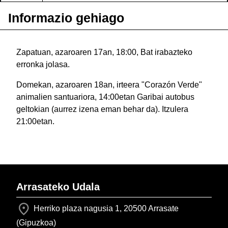
Informazio gehiago
Zapatuan, azaroaren 17an, 18:00, Bat irabazteko
erronka jolasa.
Domekan, azaroaren 18an, irteera "Corazón Verde"
animalien santuariora, 14:00etan Garibai autobus
geltokian (aurrez izena eman behar da). Itzulera
21:00etan.
Arrasateko Udala
Herriko plaza nagusia 1, 20500 Arrasate
(Gipuzkoa)