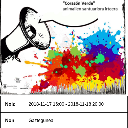
Noiz
2018-11-17
16:00
-
2018-11-18
20:00
Non
Gaztegunea