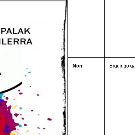
Non
Erguingo g