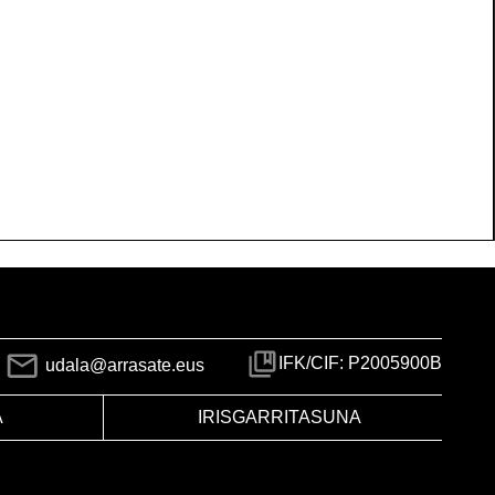
IFK/CIF: P2005900B
udala@arrasate.eus
A
IRISGARRITASUNA