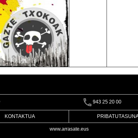
)
943 25 20 00
KONTAKTUA
PRIBATUTASUN
www.arrasate.eus