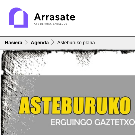
Hasiera
Agenda
Asteburuko plana
Asteburuko plana