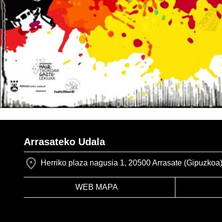
Arrasateko Udala
Herriko plaza nagusia 1, 20500 Arrasate (Gipuzkoa
WEB MAPA