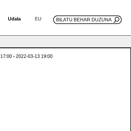
Udala
EU
BILATU BEHAR DUZUNA
17:00
-
2022-03-13
19:00