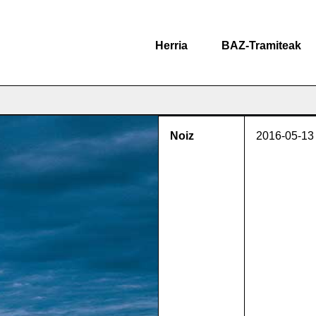
Herria
BAZ-Tramiteak
Noiz
2016-05-13