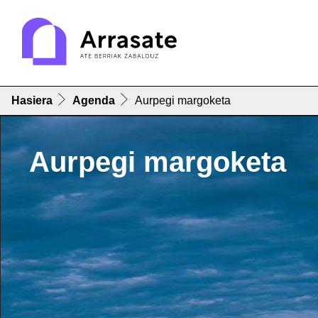
Hasiera
Agenda
Aurpegi margoketa
Aurpegi margoketa