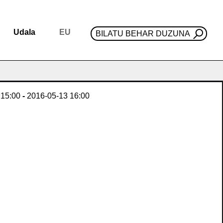
Udala
EU
BILATU BEHAR DUZUNA
15:00
-
2016-05-13
16:00