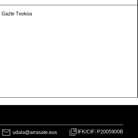
 Gazte Txokoa
IFK/CIF: P2005900B
udala@arrasate.eus