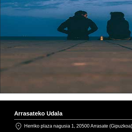
Arrasateko Udala
Herriko plaza nagusia 1, 20500 Arrasate (Gipuzkoa