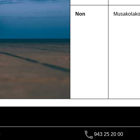
Non
Musakolako
)
943 25 20 00