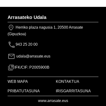
Arrasateko Udala
Herriko plaza nagusia 1, 20500 Arrasate
(Gipuzkoa)
943 25 20 00
udala@arrasate.eus
IFK/CIF: P2005900B
WEB MAPA
KONTAKTUA
PRIBATUTASUNA
IRISGARRITASUNA
www.arrasate.eus