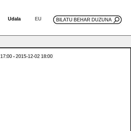
Udala
EU
BILATU BEHAR DUZUNA
17:00
-
2015-12-02
18:00