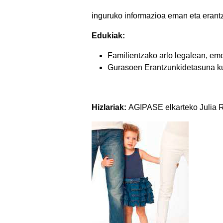
inguruko informazioa eman eta erant
Edukiak:
Familientzako arlo
legalean, em
Gurasoen
Erantzunkidetasuna
k
Hizlariak:
AGIPASE elkarteko Julia Ro