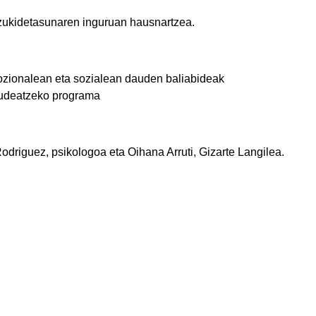
zukidetasunaren inguruan hausnartzea.
ozionalean
eta sozialean dauden
baliabideak
udeatzeko programa
driguez, psikologoa eta Oihana Arruti, Gizarte Langilea.