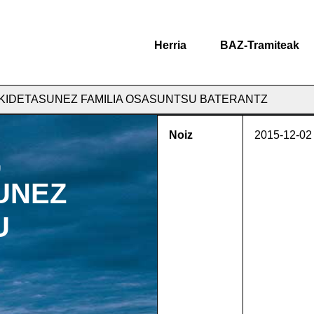
Herria
BAZ-Tramiteak
KIDETASUNEZ FAMILIA OSASUNTSU BATERANTZ
Noiz
2015-12-02
,
UNEZ
U