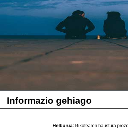
Informazio gehiago
Helburua:
Bikotearen haustura proz