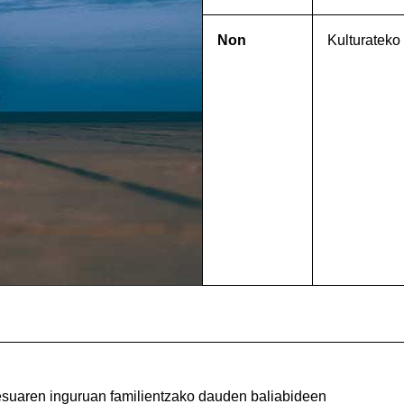
Non
Kulturateko 
esuaren inguruan familientzako dauden baliabideen