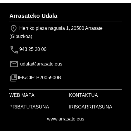
Arrasateko Udala
Herriko plaza nagusia 1, 20500 Arrasate
(Gipuzkoa)
943 25 20 00
udala@arrasate.eus
IFK/CIF: P2005900B
WEB MAPA
KONTAKTUA
PRIBATUTASUNA
IRISGARRITASUNA
www.arrasate.eus