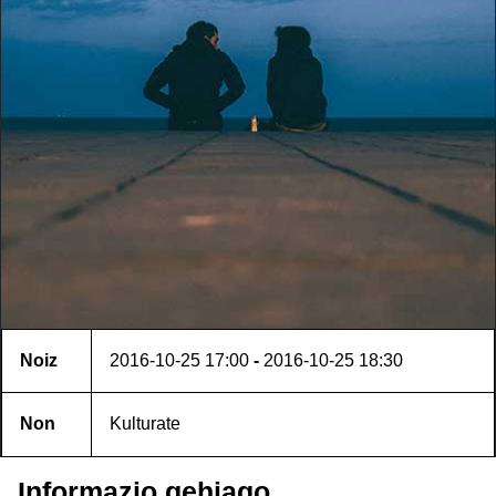
Noiz
2016-10-25
17:00
-
2016-10-25
18:30
Non
Kulturate
Informazio gehiago