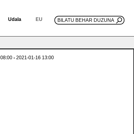
Udala
EU
BILATU BEHAR DUZUNA
08:00
-
2021-01-16
13:00