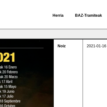
Herria
BAZ-Tramiteak
Noiz
2021-01-16