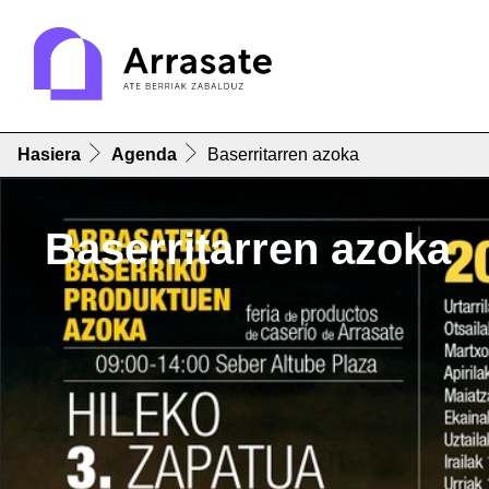
Hasiera
Agenda
Baserritarren azoka
Baserritarren azoka