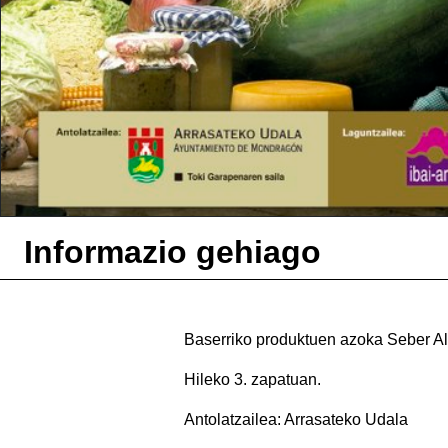
Informazio gehiago
Baserriko produktuen azoka Seber Alt
Hileko 3. zapatuan.
Antolatzailea: Arrasateko Udala