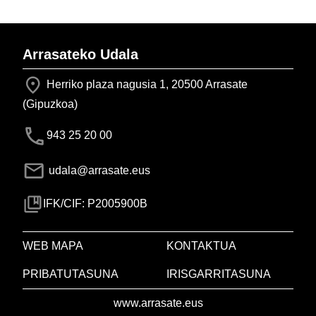
Arrasateko Udala
Herriko plaza nagusia 1, 20500 Arrasate
(Gipuzkoa)
943 25 20 00
udala@arrasate.eus
IFK/CIF: P2005900B
WEB MAPA
KONTAKTUA
PRIBATUTASUNA
IRISGARRITASUNA
www.arrasate.eus