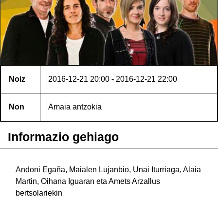
Noiz
2016-12-21
20:00
-
2016-12-21
22:00
Non
Amaia antzokia
Informazio gehiago
Andoni Egaña, Maialen Lujanbio, Unai Iturriaga, Alaia
Martin, Oihana Iguaran eta Amets Arzallus
bertsolariekin