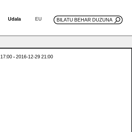
Udala
EU
BILATU BEHAR DUZUNA
17:00
-
2016-12-29
21:00