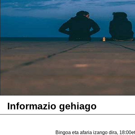
Informazio gehiago
Bingoa eta afaria izango dira, 18:00e