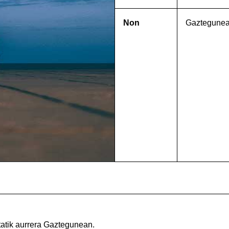
Non
Gaztegune
tatik aurrera Gaztegunean.