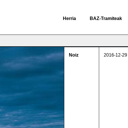
Herria
BAZ-Tramiteak
Noiz
2016-12-29