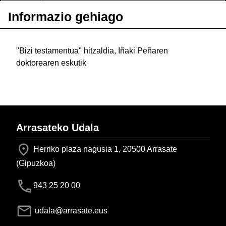
Informazio gehiago
"Bizi testamentua" hitzaldia, Iñaki Peñaren
doktorearen eskutik
Arrasateko Udala
Herriko plaza nagusia 1, 20500 Arrasate
(Gipuzkoa)
943 25 20 00
udala@arrasate.eus