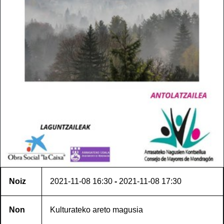
Noiz
2021-11-08
16:30
-
2021-11-08
17:30
Non
Kulturateko areto magusia