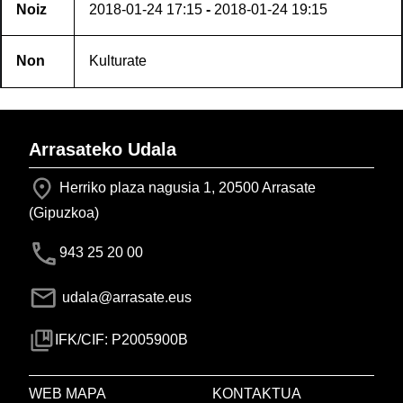
Noiz
2018-01-24
17:15
-
2018-01-24
19:15
Non
Kulturate
Arrasateko Udala
Herriko plaza nagusia 1, 20500 Arrasate
(Gipuzkoa)
943 25 20 00
udala@arrasate.eus
IFK/CIF: P2005900B
WEB MAPA
KONTAKTUA