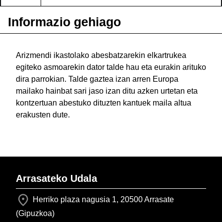
Informazio gehiago
Arizmendi ikastolako abesbatzarekin elkartrukea
egiteko asmoarekin dator talde hau eta eurakin arituko
dira parrokian. Talde gaztea izan arren Europa
mailako hainbat sari jaso izan ditu azken urtetan eta
kontzertuan abestuko dituzten kantuek maila altua
erakusten dute.
Arrasateko Udala
Herriko plaza nagusia 1, 20500 Arrasate
(Gipuzkoa)