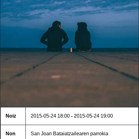
Noiz
2015-05-24
18:00
-
2015-05-24
19:00
Non
San Joan Bataiatzailearen parrokia