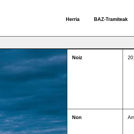
Herria
BAZ-Tramiteak
Noiz
20
Non
Am