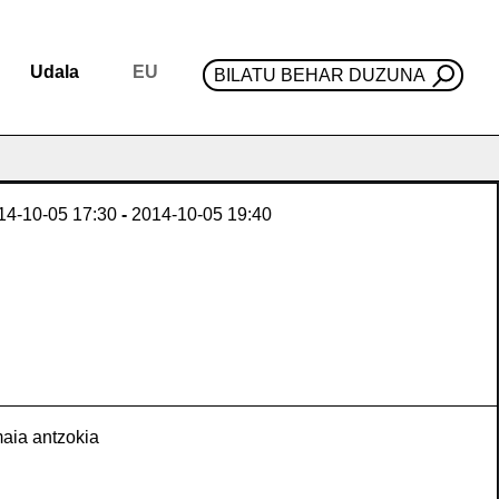
Udala
EU
BILATU BEHAR DUZUNA
14-10-05
17:30
-
2014-10-05
19:40
aia antzokia