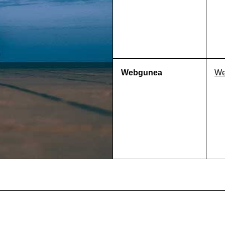
Webgunea
We