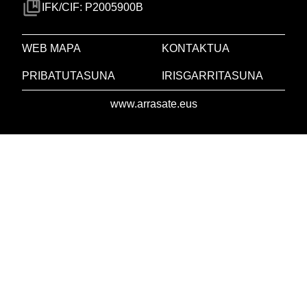
IFK/CIF: P2005900B
WEB MAPA
KONTAKTUA
PRIBATUTASUNA
IRISGARRITASUNA
www.arrasate.eus