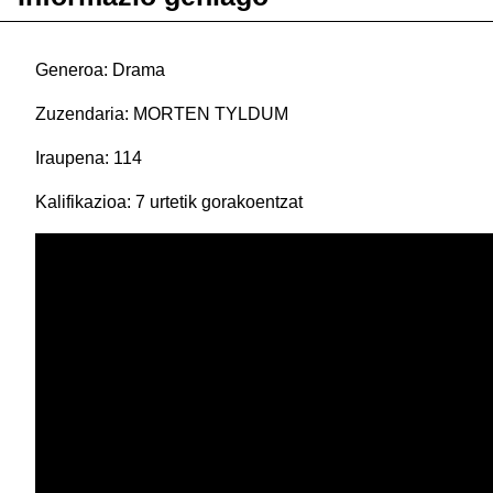
Generoa: Drama
Zuzendaria: MORTEN TYLDUM
Iraupena: 114
Kalifikazioa: 7 urtetik gorakoentzat