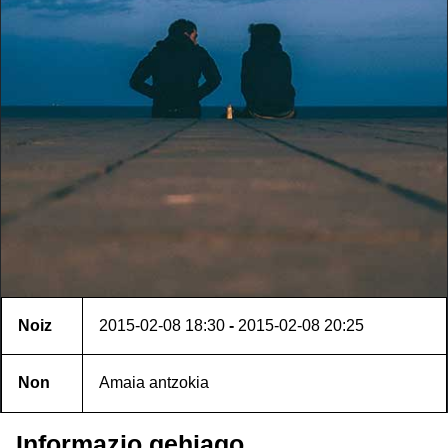
Noiz
2015-02-08
18:30
-
2015-02-08
20:25
Non
Amaia antzokia
Informazio gehiago