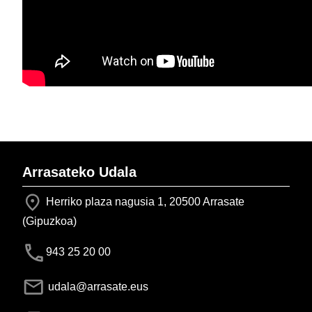
Arrasateko Udala
Herriko plaza nagusia 1, 20500 Arrasate
(Gipuzkoa)
943 25 20 00
udala@arrasate.eus