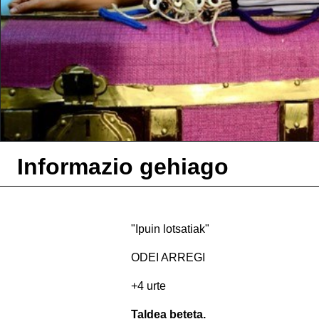
Informazio gehiago
"Ipuin lotsatiak"
ODEI ARREGI
+4 urte
Taldea beteta.