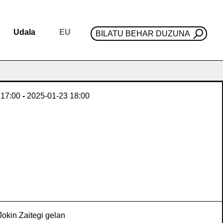
Udala
EU
BILATU BEHAR DUZUNA
17:00
-
2025-01-23
18:00
Jokin Zaitegi gelan