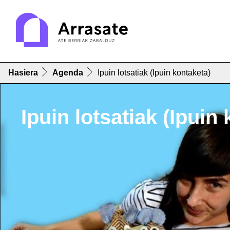
Hasiera
Agenda
Ipuin lotsatiak (Ipuin kontaketa)
Ipuin lotsatiak (Ipuin