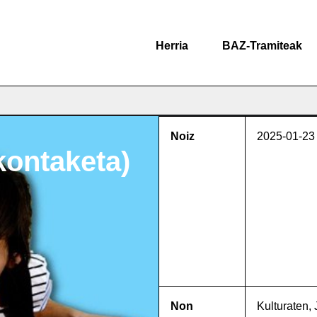
Herria
BAZ-Tramiteak
Noiz
2025-01-23
 kontaketa)
Non
Kulturaten, 