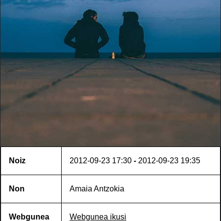
Noiz
2012-09-23
17:30
-
2012-09-23
19:35
Non
Amaia Antzokia
Webgunea
Webgunea ikusi