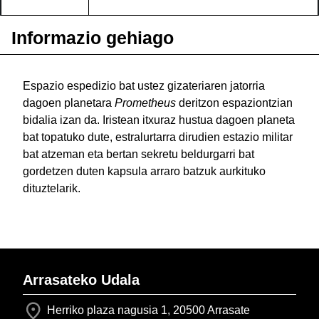
Informazio gehiago
Espazio espedizio bat ustez gizateriaren
jatorria
dagoen planetara
Prometheus
deritzon espaziontzian
bidalia izan da. Iristean itxuraz hustua dagoen planeta
bat topatuko dute, estralurtarra dirudien estazio militar
bat atzeman eta bertan sekretu beldurgarri bat
gordetzen duten kapsula arraro batzuk aurkituko
dituztelarik.
Arrasateko Udala
Herriko plaza nagusia 1, 20500 Arrasate