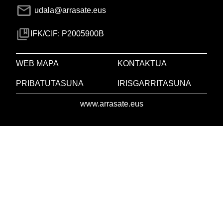
udala@arrasate.eus
IFK/CIF: P2005900B
WEB MAPA
KONTAKTUA
PRIBATUTASUNA
IRISGARRITASUNA
www.arrasate.eus