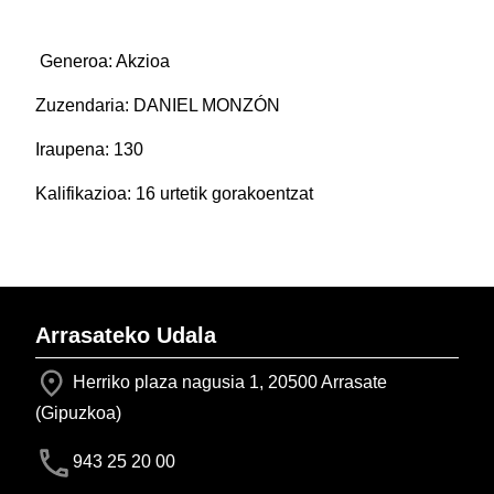
Generoa: Akzioa
Zuzendaria: DANIEL MONZÓN
Iraupena: 130
Kalifikazioa: 16 urtetik gorakoentzat
Arrasateko Udala
Herriko plaza nagusia 1, 20500 Arrasate
(Gipuzkoa)
943 25 20 00