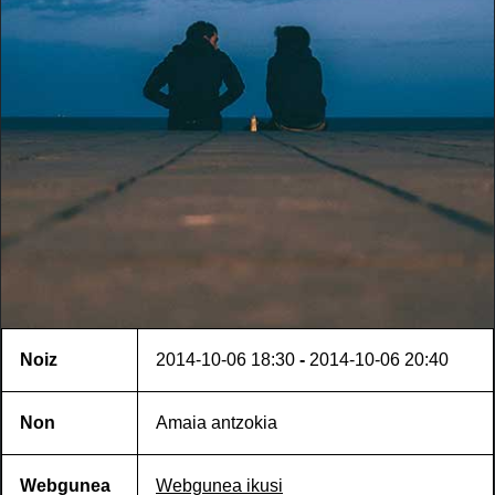
Noiz
2014-10-06
18:30
-
2014-10-06
20:40
Non
Amaia antzokia
Webgunea
Webgunea ikusi