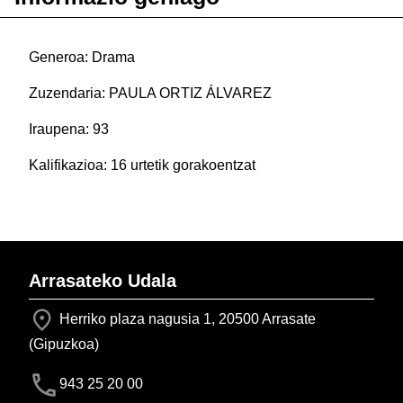
Generoa: Drama
Zuzendaria: PAULA ORTIZ ÁLVAREZ
Iraupena: 93
Kalifikazioa: 16 urtetik gorakoentzat
Arrasateko Udala
Herriko plaza nagusia 1, 20500 Arrasate
(Gipuzkoa)
943 25 20 00