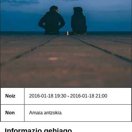
Noiz
2016-01-18
19:30
-
2016-01-18
21:00
Non
Amaia antzokia
Informazio gehiago