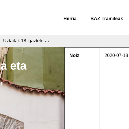
Herria
BAZ-Tramiteak
Uztailak 18, gazteleraz
Noiz
2020-07-18
a eta
,