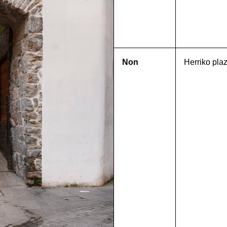
Non
Herriko pla