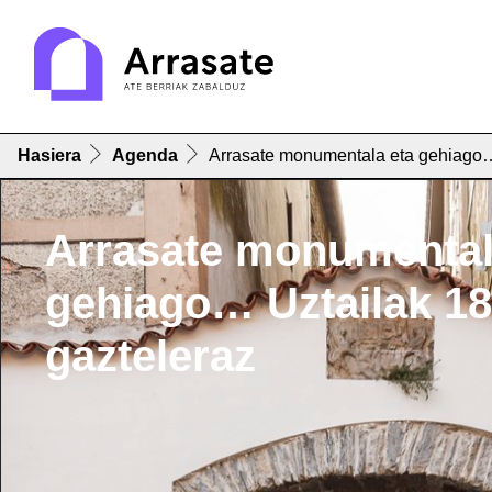
Hasiera
Agenda
Arrasate monumentala eta gehiago… 
Arrasate monumental
gehiago… Uztailak 18
gazteleraz