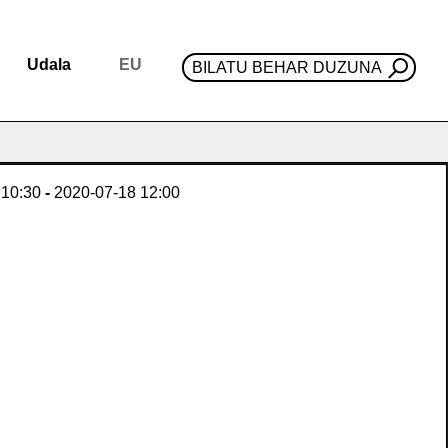
Udala
EU
BILATU BEHAR DUZUNA
10:30
-
2020-07-18
12:00