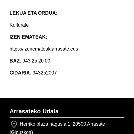
LEKUA ETA ORDUA:
Kulturate
IZEN EMATEAK:
https://izenemateak.arrasate.eus
BAZ:
943 25 20 00
GIDARIA:
943252007
Arrasateko Udala
Herriko plaza nagusia 1, 20500 Arrasate
(Gipuzkoa)