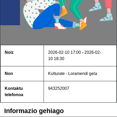
Noiz
2026-02-10
17:00
-
2026-02-
10
18:30
Non
Kulturate - Loramendi gela
Kontaktu
943252007
telefonoa
Informazio gehiago