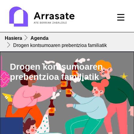
Hasiera
Agenda
Drogen kontsumoaren prebentzioa familiatik
Drogen kontsumoaren
prebentzioa familiatik