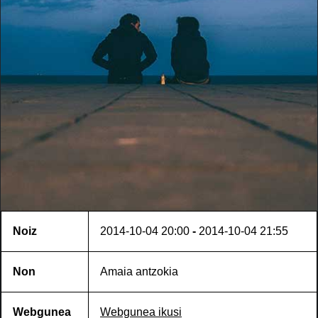
Noiz
2014-10-04
20:00
-
2014-10-04
21:55
Non
Amaia antzokia
Webgunea
Webgunea ikusi