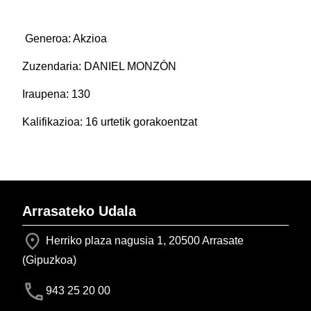
Generoa: Akzioa
Zuzendaria: DANIEL MONZÓN
Iraupena: 130
Kalifikazioa: 16 urtetik gorakoentzat
Arrasateko Udala
Herriko plaza nagusia 1, 20500 Arrasate
(Gipuzkoa)
943 25 20 00