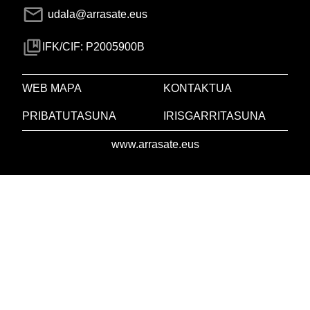
udala@arrasate.eus
IFK/CIF: P2005900B
WEB MAPA
KONTAKTUA
PRIBATUTASUNA
IRISGARRITASUNA
www.arrasate.eus