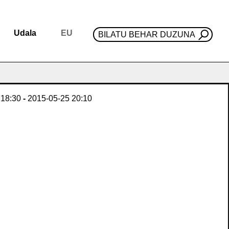
Udala
EU
BILATU BEHAR DUZUNA
18:30
-
2015-05-25
20:10