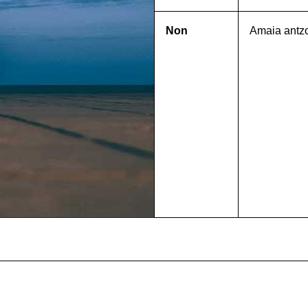
Non
Amaia antz