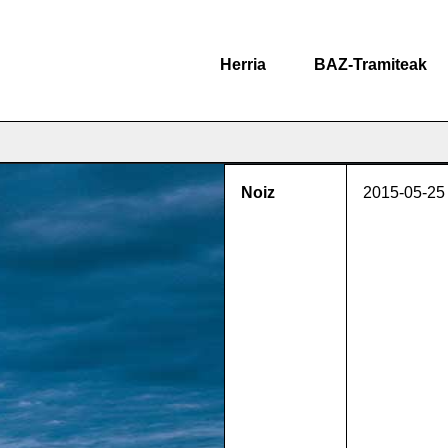
Herria
BAZ-Tramiteak
Noiz
2015-05-25