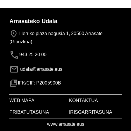
Arrasateko Udala
Herriko plaza nagusia 1, 20500 Arrasate
(Gipuzkoa)
943 25 20 00
udala@arrasate.eus
IFK/CIF: P2005900B
WEB MAPA
KONTAKTUA
PRIBATUTASUNA
IRISGARRITASUNA
www.arrasate.eus