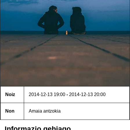
Noiz
2014-12-13
19:00
-
2014-12-13
20:00
Non
Amaia antzokia
Informazio gehiago