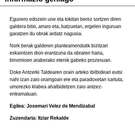
Egunero edozein une eta tokitan berez sortzen diren
galdera bitxi, arraro eta, batzuetan, ergelen inguruan
garatzen du obrak ardatz nagusia.
Nork berak galderen planteamendutik bizitzari
eskaintzen dion erantzuna da obraren haria,
binomioen araberako etenik gabeko prozesuan.
Doke Antzerki Taldearen orain arteko ibilbideari eutsi
nahi izan zaio oraingoan ere eta paradoxetan sartuta,
umorezko klabea ahalbidetzen zaio antzez-
entramatuari.
Egilea: Josemari Velez de Mendizabal
Zuzendaria: Itziar Rekalde