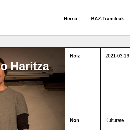
Herria
BAZ-Tramiteak
Noiz
2021-03-16
o Haritza
Non
Kulturate