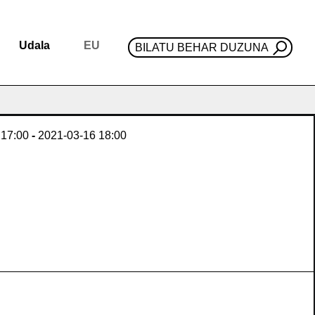
Udala
EU
BILATU BEHAR DUZUNA
17:00
-
2021-03-16
18:00