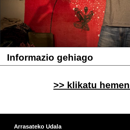
Informazio gehiago
>> klikatu hemen
Arrasateko Udala