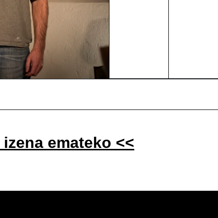
 izena emateko
<<