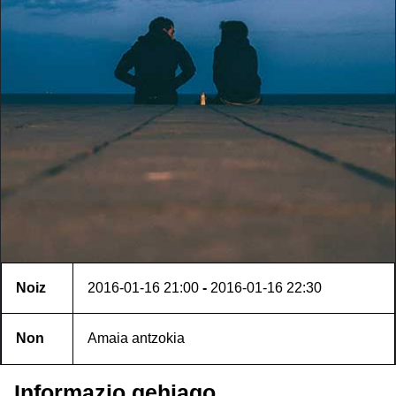
Noiz
2016-01-16
21:00
-
2016-01-16
22:30
Non
Amaia antzokia
Informazio gehiago