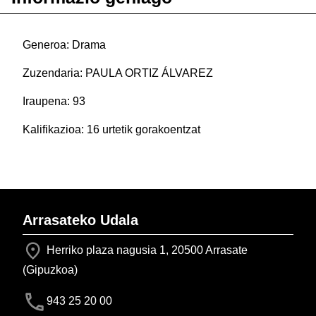
Generoa: Drama
Zuzendaria: PAULA ORTIZ ÁLVAREZ
Iraupena: 93
Kalifikazioa: 16 urtetik gorakoentzat
Arrasateko Udala
Herriko plaza nagusia 1, 20500 Arrasate
(Gipuzkoa)
943 25 20 00