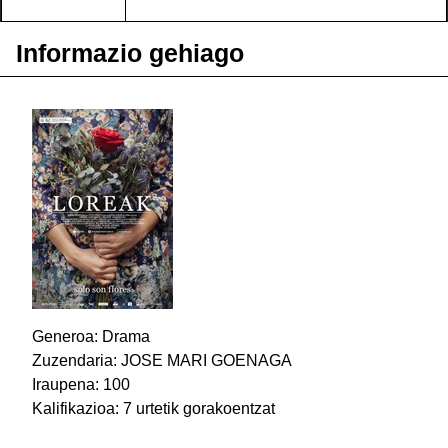
Informazio gehiago
Generoa: Drama
Zuzendaria: JOSE MARI GOENAGA
Iraupena: 100
Kalifikazioa: 7 urtetik gorakoentzat