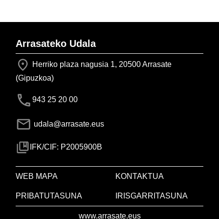
Arrasateko Udala
Herriko plaza nagusia 1, 20500 Arrasate
(Gipuzkoa)
943 25 20 00
udala@arrasate.eus
IFK/CIF: P2005900B
WEB MAPA
KONTAKTUA
PRIBATUTASUNA
IRISGARRITASUNA
www.arrasate.eus