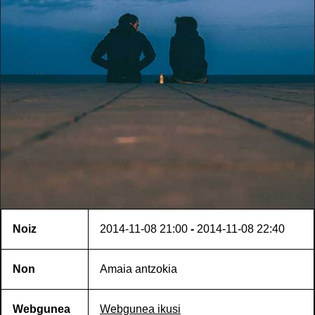
Noiz
2014-11-08
21:00
-
2014-11-08
22:40
Non
Amaia antzokia
Webgunea
Webgunea ikusi