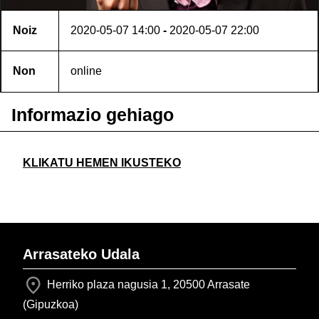
Noiz
2020-05-07
14:00
-
2020-05-07
22:00
Non
online
Informazio gehiago
KLIKATU HEMEN IKUSTEKO
Arrasateko Udala
Herriko plaza nagusia 1, 20500 Arrasate
(Gipuzkoa)